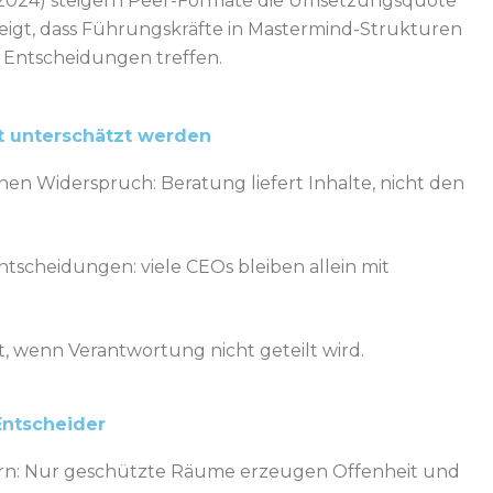
(2024) steigern Peer-Formate die Umsetzungsquote
zeigt, dass Führungskräfte in Mastermind-Strukturen
e Entscheidungen treffen.
 unterschätzt werden
inen Widerspruch: Beratung liefert Inhalte, nicht den
ntscheidungen: viele CEOs bleiben allein mit
, wenn Verantwortung nicht geteilt wird.
Entscheider
hern: Nur geschützte Räume erzeugen Offenheit und