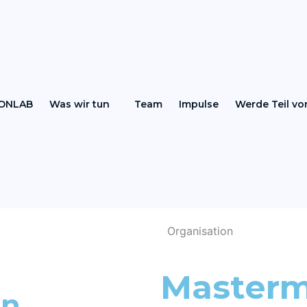
ONLAB
Was wir tun
Team
Impulse
Werde Teil v
Organisation
Masterm
en