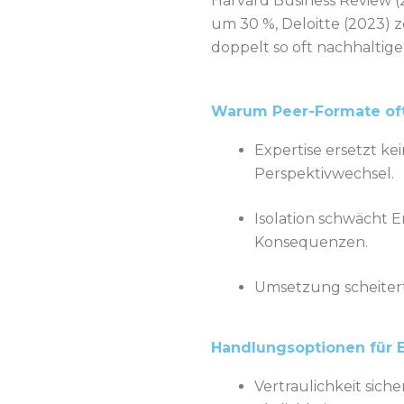
Harvard Business Review 
um 30 %, Deloitte (2023) 
doppelt so oft nachhaltig
Warum Peer-Formate oft
Expertise ersetzt ke
Perspektivwechsel.
Isolation schwächt E
Konsequenzen.
Umsetzung scheitert
Handlungsoptionen für 
Vertraulichkeit sic