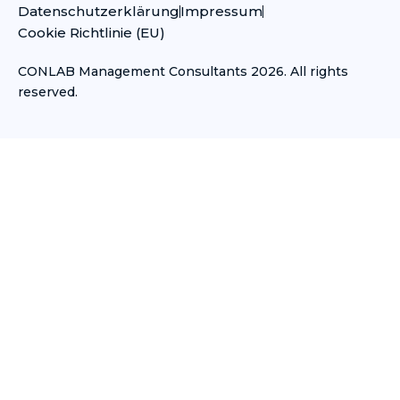
e
Datenschutzerklärung
Impressum
d
Cookie Richtlinie (EU)
i
n
-
CONLAB Management Consultants 2026. All rights
i
reserved.
n