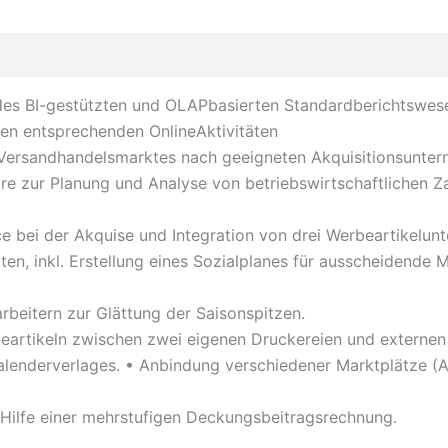
des BI-gestützten und OLAPbasierten Standardberichtswesen
 den entsprechenden OnlineAktivitäten
-Versandhandelsmarktes nach geeigneten Akquisitionsunte
are zur Planung und Analyse von betriebswirtschaftlichen 
nce bei der Akquise und Integration von drei Werbeartikel
n, inkl. Erstellung eines Sozialplanes für ausscheidende 
arbeitern zur Glättung der Saisonspitzen.
artikeln zwischen zwei eigenen Druckereien und externen 
alenderverlages. • Anbindung verschiedener Marktplätze (A
 Hilfe einer mehrstufigen Deckungsbeitragsrechnung.