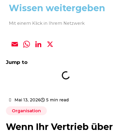
Wissen weitergeben
Mit einem Klick in Ihrem Netzwerk
E
W
Li
X
m
h
n
ai
at
k
Jump to
l
s
e
A
dI
p
n
p
Mai 13, 2026
5 min read
Organisation
Wenn Ihr Vertrieb über