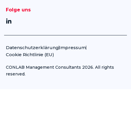
Folge uns
L
i
n
k
e
Datenschutzerklärung
Impressum
d
Cookie Richtlinie (EU)
i
n
-
CONLAB Management Consultants 2026. All rights
i
reserved.
n