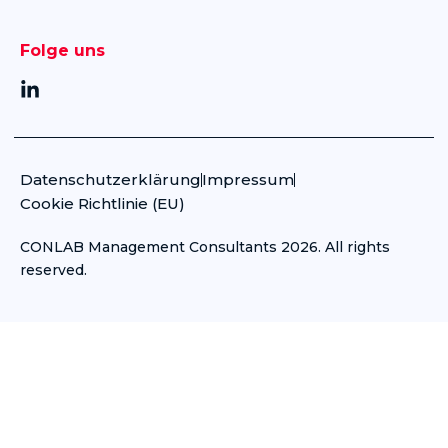
Folge uns
L
i
n
k
e
Datenschutzerklärung
Impressum
d
Cookie Richtlinie (EU)
i
n
-
CONLAB Management Consultants 2026. All rights
i
reserved.
n