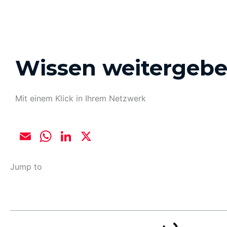
Wissen weitergeb
Mit einem Klick in Ihrem Netzwerk
E
W
Li
X
m
h
n
ai
at
k
Jump to
l
s
e
A
dI
p
n